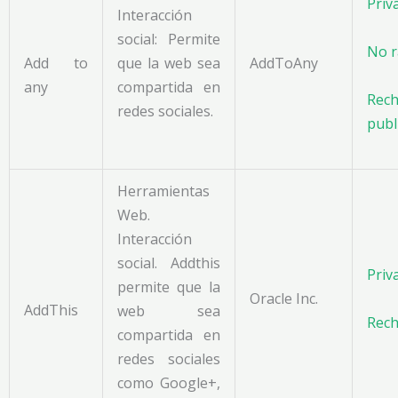
Priv
Interacción
social: Permite
No r
Add to
que la web sea
AddToAny
any
compartida en
Rech
redes sociales.
publi
Herramientas
Web.
Interacción
social. Addthis
Priv
permite que la
Oracle Inc.
AddThis
web sea
Rech
compartida en
redes sociales
como Google+,